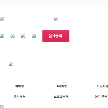
아치형
그래픽형
사진배
음식배경
스포츠배경
봄/여름배