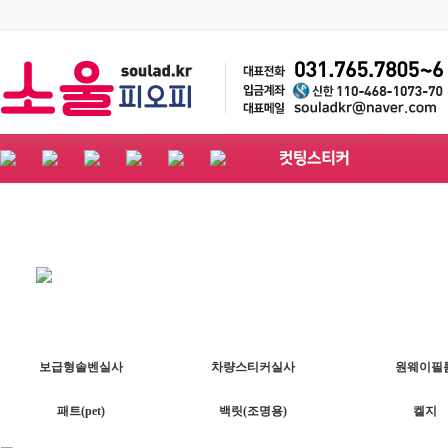
보급형솔벤실사
차량스티커실사
원웨이필
패트(pet)
백릿(조명용)
켈지