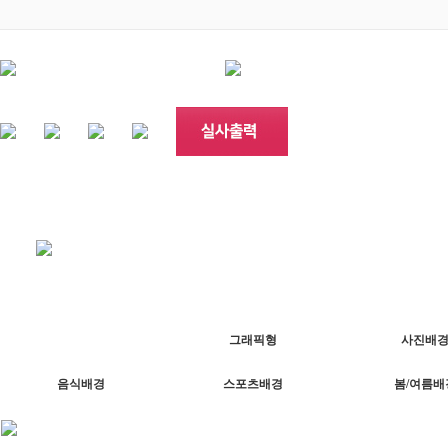
아치형
그래픽형
사진배
음식배경
스포츠배경
봄/여름배