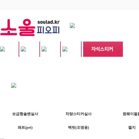
보급형솔벤실사
차량스티커실사
원웨이필
패트(pet)
백릿(조명용)
켈지