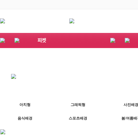
아치형
그래픽형
사진배
음식배경
스포츠배경
봄/여름배